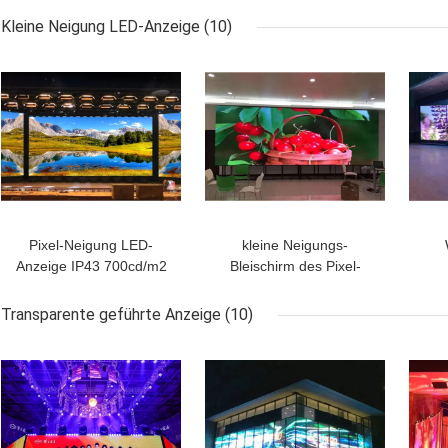
960mmx960mm im
192x192mm
Kleine Neigung LED-Anzeige
(10)
Freien
Pixel-Neigung LED-
kleine Neigungs-
Anzeige IP43 700cd/m2
Bleischirm des Pixel-
kleine, modulare
800nits, geführte
AC
Bleischirme P1.25 60HZ
Videoinnenwände P1.25
zei
Transparente geführte Anzeige
(10)
400*300mm