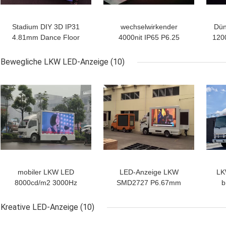
Stadium DIY 3D IP31
wechselwirkender
Dün
4.81mm Dance Floor
4000nit IP65 P6.25
120
LED-Anzeige für Bar-
Dance Floor LED
Fl
Club
Schirm-lange
Bewegliche LKW LED-Anzeige
(10)
Lebensdauer 3D
mobiler LKW LED
LED-Anzeige LKW
LK
8000cd/m2 3000Hz
SMD2727 P6.67mm
b
zeigen farbenreiche
bewegliche im Freien für
96
hohe Auflösung an
fördernde Tätigkeiten
Kreative LED-Anzeige
(10)