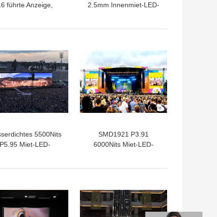
6 führte Anzeige,
2.5mm Innenmiet-LED-
dium SMD1515 Miet-
Anzeigen-hohe
LED-Anzeige
Auflösung
serdichtes 5500Nits
SMD1921 P3.91
P5.95 Miet-LED-
6000Nits Miet-LED-
Anzeigen-
Anzeigen-hängender
hochauflösendes
Entwurf im Freien
erhältnis im Freien