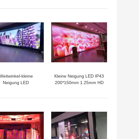
Freien
SMD2121 P3 LED
Weitwinkel-kleine
Kleine Neigung LED IP43
Neigung LED
200*150mm 1.25mm HD
220V/50HZ 1920Hz
zeigen breiten
gen Modularbauweise
Betrachten-Winkel an
an