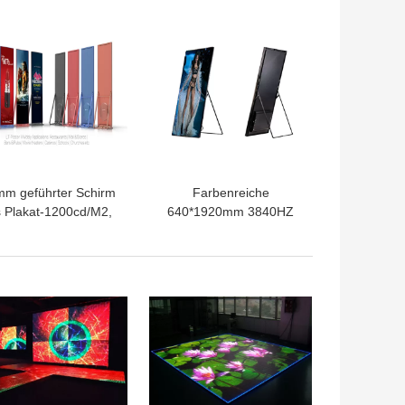
Anzeige
mm geführter Schirm
Farbenreiche
 Plakat-1200cd/M2,
640*1920mm 3840HZ
tar Chip Commercial
LED Plakat-Anzeige für
Poster Display
Hotel-Restaurant