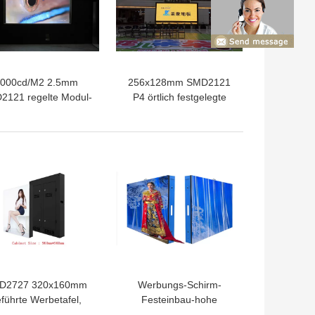
000cd/M2 2.5mm
256x128mm SMD2121
2121 regelte Modul-
P4 örtlich festgelegte
öße LED-Anzeigen-
LED-Innenanzeige
160x160mm
farbenreich für
Einkaufszentren
D2727 320x160mm
Werbungs-Schirm-
führte Werbetafel,
Festeinbau-hohe
ischirm IP65 5mm im
Helligkeit 1100nits