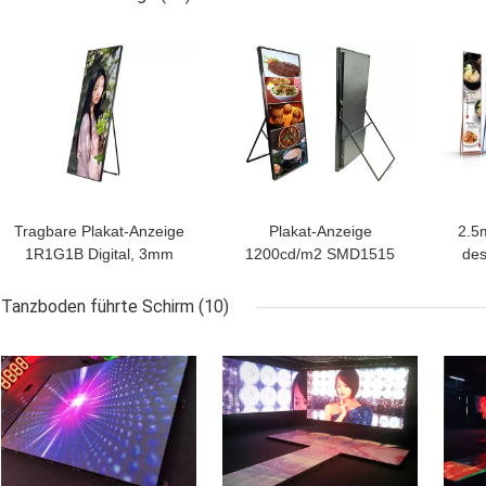
Tragbare Plakat-Anzeige
Plakat-Anzeige
2.5
1R1G1B Digital, 3mm
1200cd/m2 SMD1515
des
geführtes Brett des
P2.5mm LED 100000
Epis
Plakat-SMD2121
Stunden Lebensdauer-
Tanzboden führte Schirm
(10)