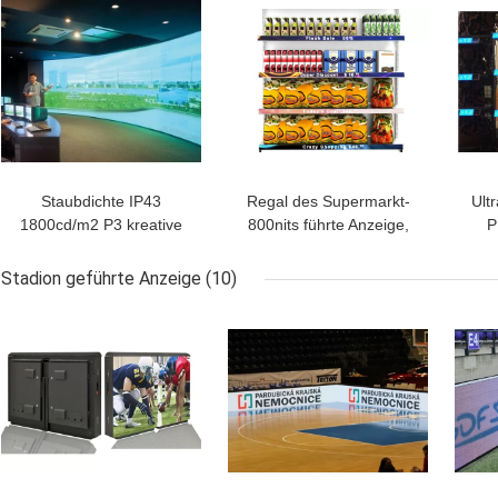
Staubdichte IP43
Regal des Supermarkt-
Ult
1800cd/m2 P3 kreative
800nits führte Anzeige,
P
LED-Anzeigen-hohe
768*64mm geführte
Gr
Auflösung
Innenanzeige P2
A
Stadion geführte Anzeige
(10)