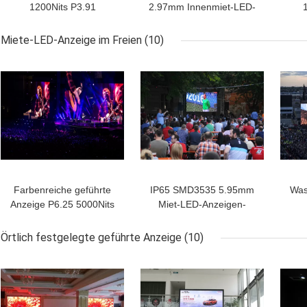
1200Nits P3.91
2.97mm Innenmiet-LED-
1
Innenmiet-Platte LED-
Anzeigen-farbenreiche
Sta
Anzeigen-
hohe Auflösung
Miete-LED-Anzeige im Freien
(10)
500mmx500mm
Farbenreiche geführte
IP65 SMD3535 5.95mm
Was
Anzeige P6.25 5000Nits
Miet-LED-Anzeigen-
500x1000mm im Freien
bewegliche Installation
lärmarm
im Freien
Örtlich festgelegte geführte Anzeige
(10)
V