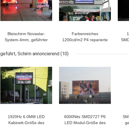
Bleischirm Novastar-
Farbenreiches
1
System-4mm, geführter
1200cd/m2 P4 reparierte
SMD
HandelsBildschirm
LED-Anzeige mit Eisen-
Gr
SMD2121 1R1G1B
Kabinett 640*640mm
geführt, Schirm annoncierend
(10)
1920Hz 6.0MM LED
6000Nits SMD2727 P6
SM
Kabinett-Größe des
LED Modul-Größe des
ge
Werbungs-Schirm-
Werbungs-Schirm-
Ble