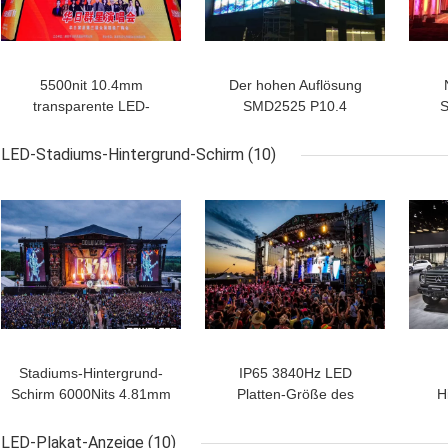
5500nit 10.4mm
Der hohen Auflösung
transparente LED-
SMD2525 P10.4
S
Anzeigen-
transparentes Kabinett
t
Aluminiumplatten-multi
LED-Anzeigen-
Anze
LED-Stadiums-Hintergrund-Schirm
(10)
Funktions
1000x500mm
Stadiums-Hintergrund-
IP65 3840Hz LED
Schirm 6000Nits 4.81mm
Platten-Größe des
H
LED für Ereignis im
Stadiums-Hintergrund-
10
Freien Front Service
Schirm-500mmx1000mm
ho
LED-Plakat-Anzeige
(10)