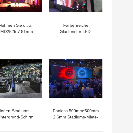
Nehmen Sie ultra
Farbenreiche
MD2525 7.81mm
Glasfenster LED-
ransparente LED-
Anzeige, klarer
igen-Mietinstallation
Bleischirm 3840HZ
ab
P7.81
Innen-Stadiums-
Fanless 500mm*500mm
intergrund-Schirm
2.6mm Stadiums-Miete-
00Nits 2.6mm LED,
LED-Anzeige für
he Auflösung führte
Ausstellungsraum