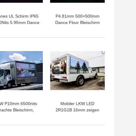
nes UL Schirm IP65
P4.81mm 500×500mm
0Nits 5.95mm Dance
Dance Floor Bleischirm
oor LED CER-ROHS
für Nachtklub-Stadiums-
genehmigte
Disco
W P10mm 6500nits
Mobiler LKW LED
rachte Bleischirm,
2R1G1B 16mm zeigen
0*960mm Fahrzeug
256*128mm Modul für
LED-Anzeige an
Ereignisse an