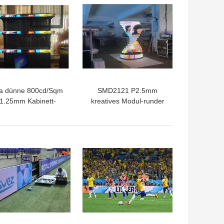
ra dünne 800cd/Sqm
SMD2121 P2.5mm
1.25mm Kabinett-
kreatives Modul-runder
öße PFEILER-LED-
Säulen-Entwurf LED-
nzeigen-512*64mm
Anzeigen-240*120mm