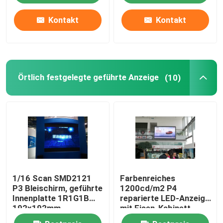
Kontakt
Kontakt
Fabrik-Ausflug
Qualitätskontrolle
Örtlich festgelegte geführte Anzeige
(10)
Treten Sie mit uns in Verbindung
Nachrichten
Fälle
1/16 Scan SMD2121
Farbenreiches
Innenmiete-LED-Anzeige
P3 Bleischirm, geführte
1200cd/m2 P4
Innenplatte 1R1G1B
reparierte LED-Anzeige
192x192mm
mit Eisen-Kabinett
Miete-LED-Anzeige im Freien
640*640mm