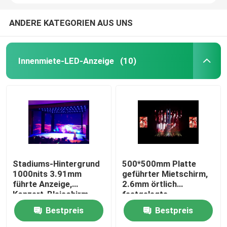
ANDERE KATEGORIEN AUS UNS
Innenmiete-LED-Anzeige
(10)
Stadiums-Hintergrund
500*500mm Platte
1000nits 3.91mm
geführter Mietschirm,
führte Anzeige,
2.6mm örtlich
Konzert-Bleischirm
festgelegte
RGB 3in1
Innenanzeige LED-
Bestpreis
Bestpreis
1920HZ