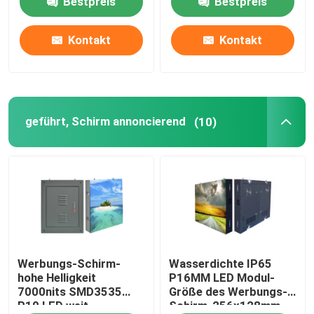
Bestpreis
Bestpreis
Örtlich festgelegte geführte Anzeige
Kontakt
Kontakt
geführt, Schirm annoncierend
geführt, Schirm annoncierend
(10)
Kleine Neigung LED-Anzeige
Transparente geführte Anzeige
LED-Stadiums-Hintergrund-Schirm
LED-Plakat-Anzeige
Werbungs-Schirm-
Wasserdichte IP65
hohe Helligkeit
P16MM LED Modul-
7000nits SMD3535
Größe des Werbungs-
Tanzboden führte Schirm
P10 LED weit
Schirm-256x128mm