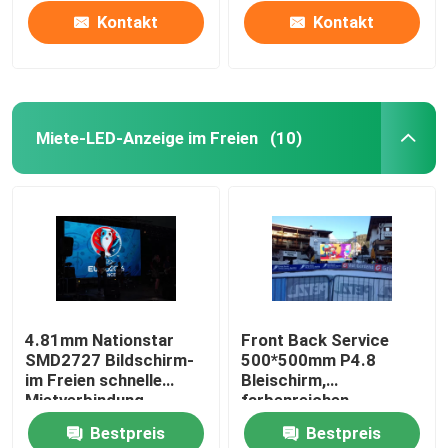
Kontakt
Kontakt
Miete-LED-Anzeige im Freien
(10)
Haus
4.81mm Nationstar
Front Back Service
SMD2727 Bildschirm-
500*500mm P4.8
Produkte
im Freien schnelle
Bleischirm,
Mietverbindung
farbenreichen
Bleischirm IP65 im
Bestpreis
Bestpreis
Freien
Über uns